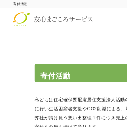
寄付活動
寄付活動
私どもは住宅確保要配慮居住支援法人活動
に行い生活困窮者支援やCO2削減による
弊社が請け負う想い出整理１件につき売上
寄付を今後も続けて参ります。